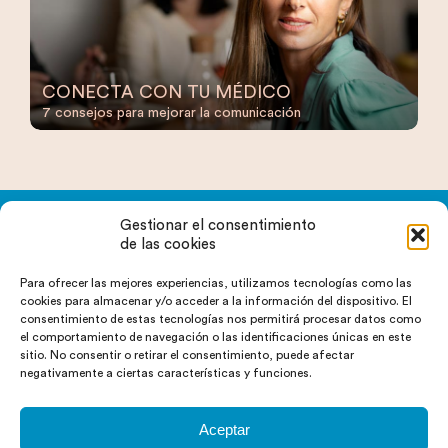
CONECTA CON TU MÉDICO
7 consejos para mejorar la comunicación
Gestionar el consentimiento
¿Tienes más dudas?
de las cookies
Para ofrecer las mejores experiencias, utilizamos tecnologías como las
cookies para almacenar y/o acceder a la información del dispositivo. El
ENVÍANOS TU PREGUNTA
consentimiento de estas tecnologías nos permitirá procesar datos como
el comportamiento de navegación o las identificaciones únicas en este
sitio. No consentir o retirar el consentimiento, puede afectar
negativamente a ciertas características y funciones.
Aceptar