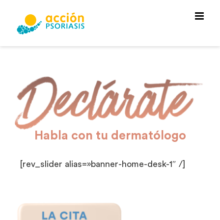
Saltar
al
contenido
Habla con tu dermatólogo
[rev_slider alias=»banner-home-desk-1″ /]